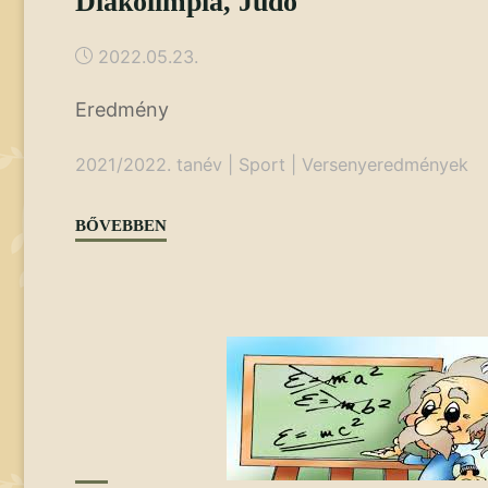
Diákolimpia, Judo
2022.05.23.
Eredmény
2021/2022. tanév
|
Sport
|
Versenyeredmények
"Diákolimpia,
BŐVEBBEN
Judo"