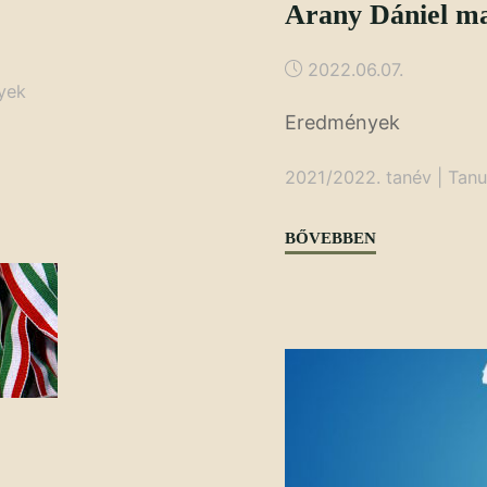
Arany Dániel ma
2022.06.07.
yek
Eredmények
2021/2022. tanév
|
Tanu
"Arany
BŐVEBBEN
Dániel
matematikaverse