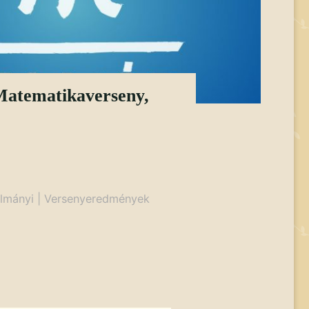
Matematikaverseny,
lmányi
|
Versenyeredmények
eny,"