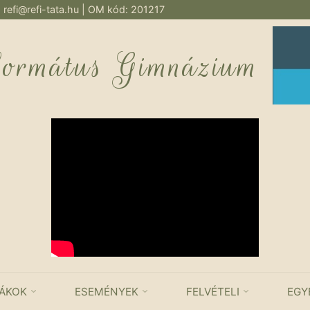
:
refi@refi-tata.hu
| OM kód: 201217
formátus Gimnázium
IÁKOK
ESEMÉNYEK
FELVÉTELI
EGY
KATEGÓRIA: 2021/2022. TANÉV