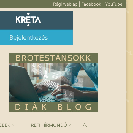
Régi weblap
|
Facebook
|
YouTube
KERESÉS
EBEK
REFI HÍRMONDÓ