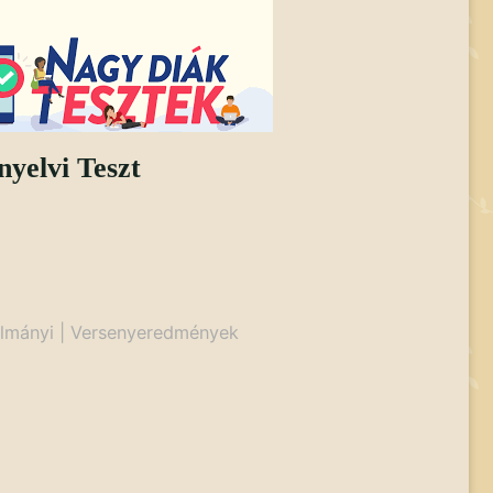
yelvi Teszt
lmányi
|
Versenyeredmények