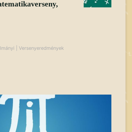
tematikaverseny,
lmányi
|
Versenyeredmények
ny,"