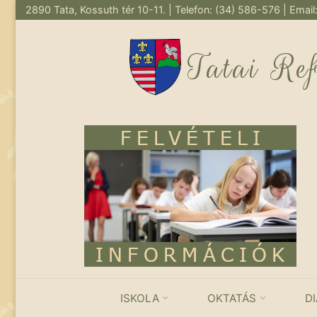
2890 Tata, Kossuth tér 10-11. | Telefon: (34) 586-576 | Email
Skip
to
Tatai Re
content
ISKOLA
OKTATÁS
D