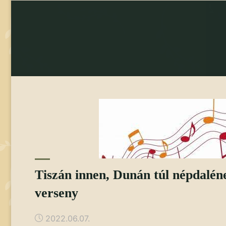
K
Tiszán innen, Dunán túl népdaléne
verseny
2022.06.07.