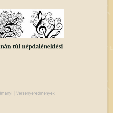
nán túl népdaléneklési
lmányi
|
Versenyeredmények