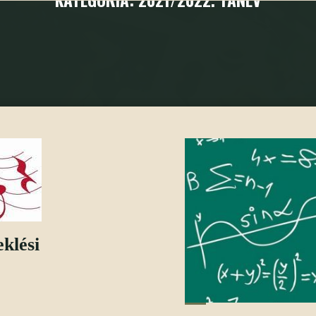
ezdőoldal
Versenyeredmények
2021/2022. tanév összes bejeg
klési