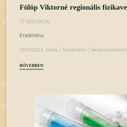
Fülöp Viktorné regionális fizikav
2022.05.16.
Eredmény
2021/2022. tanév
|
Tanulmányi
|
Versenyeredmén
"Fülöp
BŐVEBBEN
Viktorné
regionális
fizikaverseny"