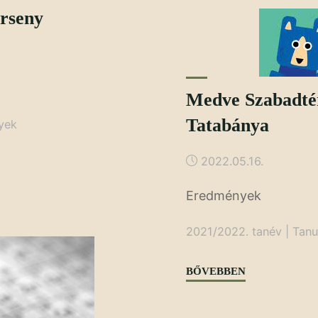
erseny
Medve Szabadté
Tatabánya
yek
2022.05.16.
Eredmények
2021/2022. tanév
|
Tanu
"Medve
BŐVEBBEN
Szabadtéri
Matekverseny,