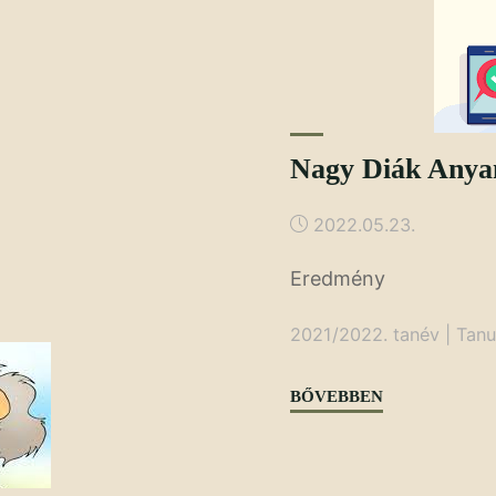
Nagy Diák Anyan
2022.05.23.
Eredmény
2021/2022. tanév
|
Tanu
"Nagy
BŐVEBBEN
Diák
Anyanyelvi
Teszt"