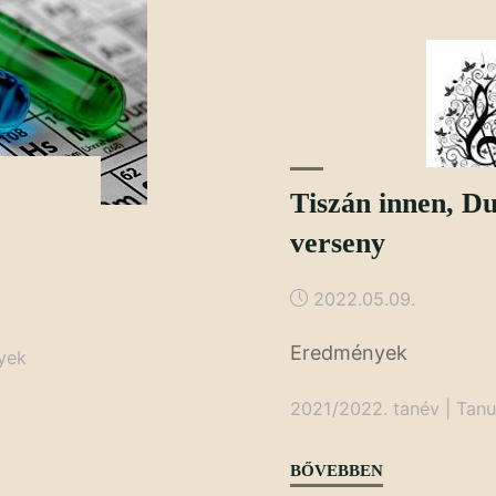
Tatabánya"
Tiszán innen, Du
verseny
2022.05.09.
Eredmények
yek
2021/2022. tanév
|
Tanu
"Tiszán
BŐVEBBEN