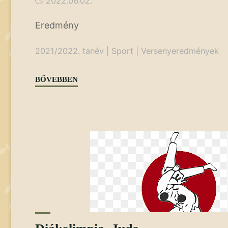
2022.06.02.
Eredmény
2021/2022. tanév
|
Sport
|
Versenyeredmények
"Diákolimpia,
BŐVEBBEN
sportlövészet"