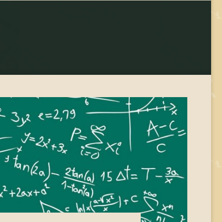
yzése