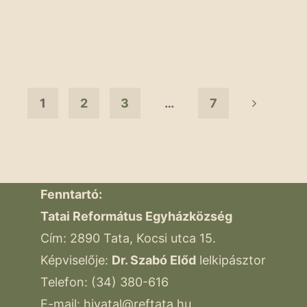
innen,
Dunán
túl
népdaléneklési
verseny"
1
2
3
…
7
Bejegyzések
lapozása
Fenntartó:
Tatai Református Egyházközség
Cím: 2890 Tata, Kocsi utca 15.
Képviselője:
Dr. Szabó Előd
lelkipásztor
Telefon: (34) 380-616
E-mail:
hivatal@reftata.hu