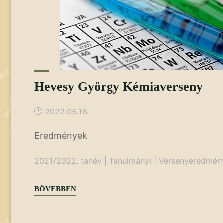
Hevesy György Kémiaverseny
2022.05.16.
Eredmények
2021/2022. tanév
|
Tanulmányi
|
Versenyeredmén
"Hevesy
BŐVEBBEN
György
Kémiaverseny"