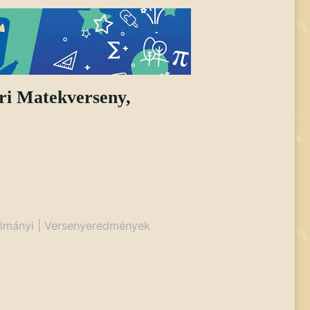
ri Matekverseny,
lmányi
|
Versenyeredmények