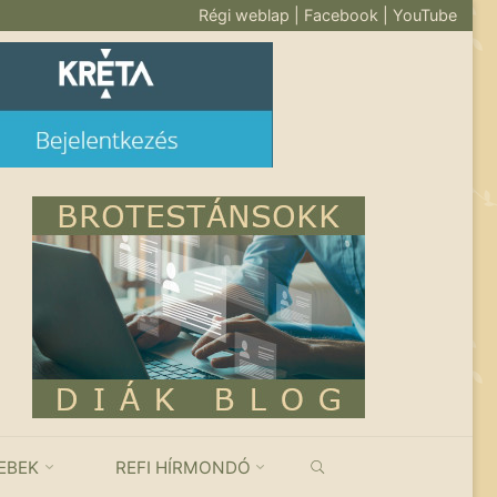
Régi weblap
|
Facebook
|
YouTube
KERESÉS
EBEK
REFI HÍRMONDÓ
nyek