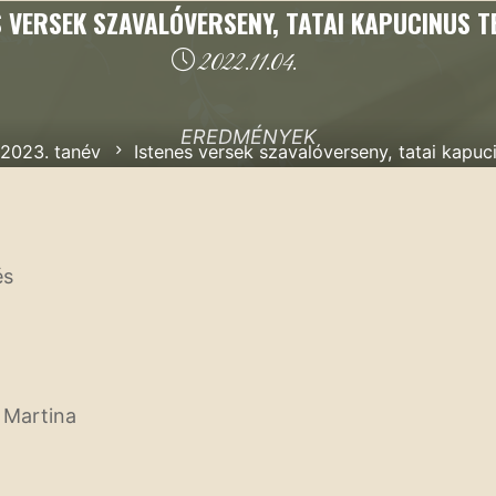
S VERSEK SZAVALÓVERSENY, TATAI KAPUCINUS 
2022.11.04.
EREDMÉNYEK
al
2023. tanév
Istenes versek szavalóverseny, tatai kapu
és
k Martina