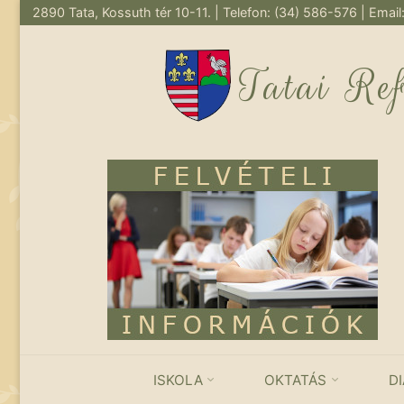
2890 Tata, Kossuth tér 10-11. | Telefon: (34) 586-576 | Email
Skip
to
Tatai Re
content
ISKOLA
OKTATÁS
D
2022/2