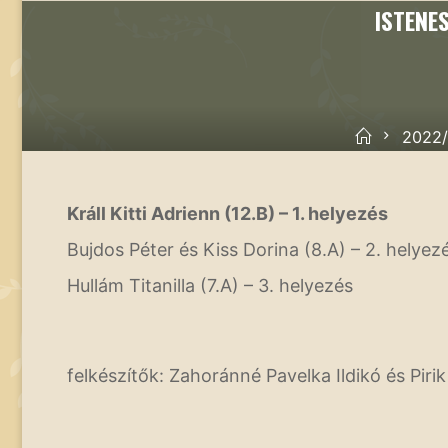
ISTENE
Kezdőold
2022/
Králl Kitti Adrienn (12.B) – 1. helyezés
Bujdos Péter és Kiss Dorina (8.A) – 2. helyez
Hullám Titanilla (7.A) – 3. helyezés
felkészítők: Zahoránné Pavelka Ildikó és Piri