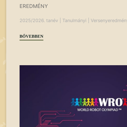
EREDMÉNY
2025/2026. tanév
|
Tanulmányi
|
Versenyeredmén
"Curie
BŐVEBBEN
Környezetvédelmi
Emlékverseny"