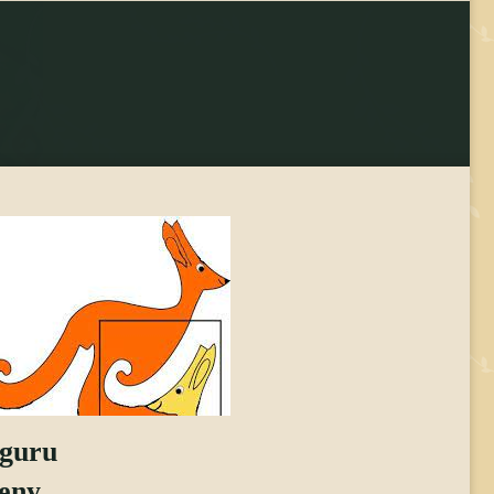
se
guru
eny