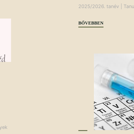
2025/2026. tanév
|
Tanu
"Nyugat-
BŐVEBBEN
Dunántúli
Regionális
Diákszínjátszó
Találkozó"
yek