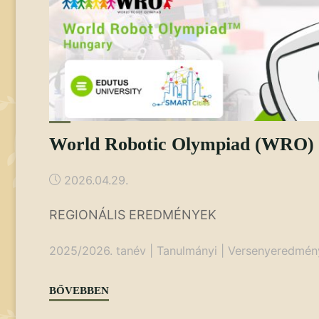
World Robotic Olympiad (WRO)
2026.04.29.
REGIONÁLIS EREDMÉNYEK
2025/2026. tanév
|
Tanulmányi
|
Versenyeredmén
"World
BŐVEBBEN
Robotic