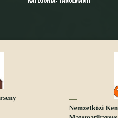
Kezdőoldal
Versenyeredmények
Tanulmányi összes bejegyzé
rseny
Nemzetközi Ken
Matematikavers