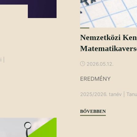
D
Nemzetközi Ken
Matematikavers
i
|
2026.05.12.
EREDMÉNY
2025/2026. tanév
|
Tanu
"Nemzetközi
BŐVEBBEN
Kenguru
Matematikavers