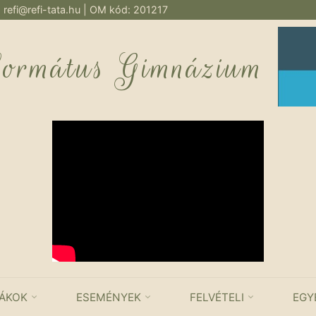
:
refi@refi-tata.hu
| OM kód: 201217
formátus Gimnázium
IÁKOK
ESEMÉNYEK
FELVÉTELI
EGY
KATEGÓRIA: TANULMÁNYI