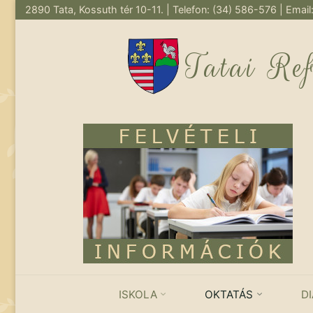
2890 Tata, Kossuth tér 10-11. | Telefon: (34) 586-576 | Email
Skip
to
Tatai Re
content
ISKOLA
OKTATÁS
D