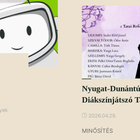
Nyugat-Dunántúl
Diákszínjátszó T
yek
2026.04.29.
MINŐSÍTÉS