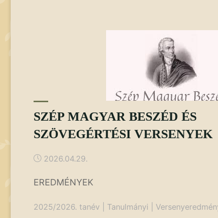
Olympiad
(WRO)"
SZÉP MAGYAR BESZÉD ÉS
SZÖVEGÉRTÉSI VERSENYEK
2026.04.29.
EREDMÉNYEK
2025/2026. tanév
|
Tanulmányi
|
Versenyeredmén