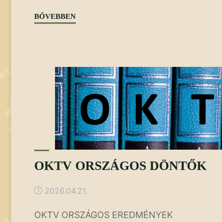
"SZÉP
BŐVEBBEN
MAGYAR
BESZÉD
ÉS
SZÖVEGÉRTÉSI
VERSENYEK"
OKTV ORSZÁGOS DÖNTŐK
2026.04.21.
OKTV ORSZÁGOS EREDMÉNYEK