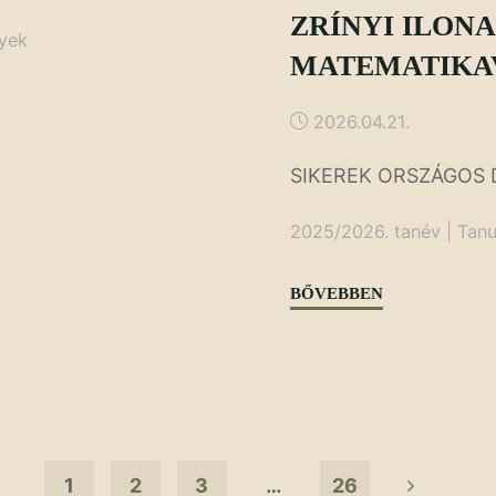
ZRÍNYI ILONA
yek
MATEMATIKA
2026.04.21.
SIKEREK ORSZÁGOS
2025/2026. tanév
|
Tanu
"ZRÍNYI
BŐVEBBEN
ILONA
MATEMATIKAV
1
2
3
…
26