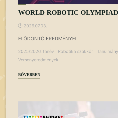
WORLD ROBOTIC OLYMPIA
2026.07.03.
ELŐDÖNTŐ EREDMÉNYEI
2025/2026. tanév
|
Robotika szakkör
|
Tanulmány
Versenyeredmények
"WORLD
BŐVEBBEN
ROBOTIC
OLYMPIAD"