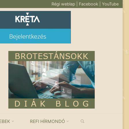
Régi weblap
|
Facebook
|
YouTube
KERESÉS
EBEK
REFI HÍRMONDÓ