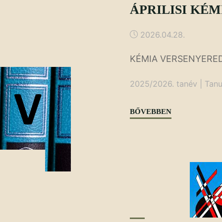
ÁPRILISI KÉ
2026.04.28.
KÉMIA VERSENYER
2025/2026. tanév
|
Tanu
"ÁPRILISI
BŐVEBBEN
KÉMIA
VERSENYEK"