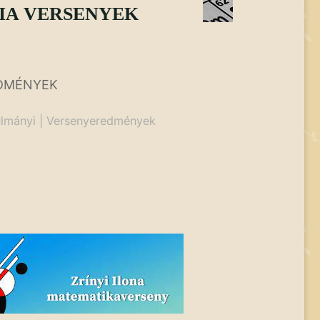
MIA VERSENYEK
EDMÉNYEK
lmányi
|
Versenyeredmények