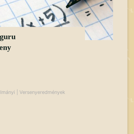
guru
eny
lmányi
|
Versenyeredmények
eny"