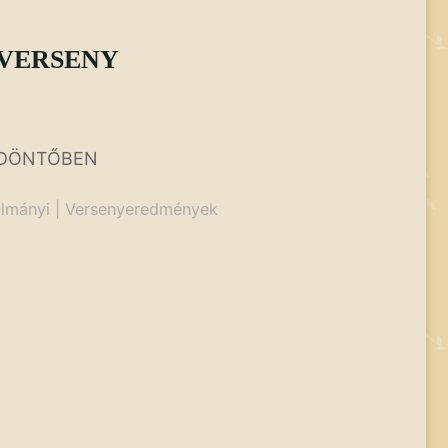
VERSENY
 DÖNTŐBEN
lmányi
|
Versenyeredmények
ERSENY"