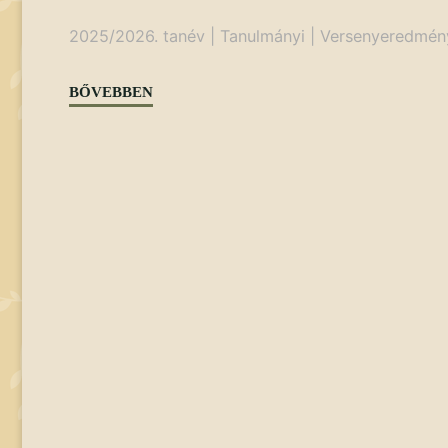
2025/2026. tanév
|
Tanulmányi
|
Versenyeredmén
"OKTV
BŐVEBBEN
ORSZÁGOS
DÖNTŐK"