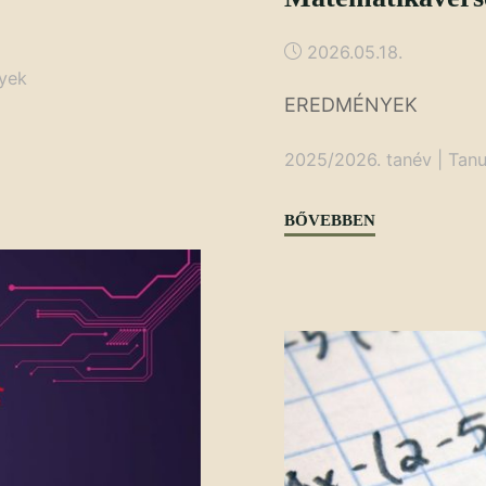
2026.05.18.
yek
EREDMÉNYEK
2025/2026. tanév
|
Tanu
"Nemzetközi
BŐVEBBEN
Kenguru
Matematikavers