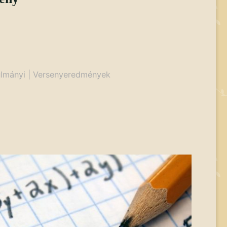
lmányi
|
Versenyeredmények
eny"