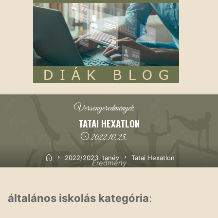
2022/2023. tanév
|
Kiemelt
|
Sport
|
Versenyeredmények
TATAI HEXATLON
2022.10.25.
Kezdőoldal
2022/2023. tanév
Tatai Hexatlon
Eredmény
általános iskolás kategória
: