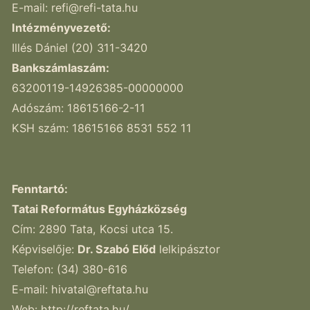
E-mail:
refi@refi-tata.hu
Intézményvezető:
Illés Dániel (20) 311-3420
Bankszámlaszám:
63200119-14926385-00000000
Adószám: 18615166-2-11
KSH szám: 18615166 8531 552 11
Fenntartó:
Tatai Református Egyházközség
Cím: 2890 Tata, Kocsi utca 15.
Képviselője:
Dr. Szabó Előd
lelkipásztor
Telefon: (34) 380-616
E-mail:
hivatal@reftata.hu
Web: http://reftata.hu/