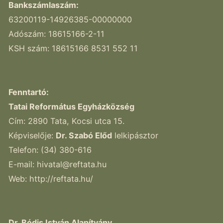
Bankszámlaszám:
63200119-14926385-00000000
Adószám: 18615166-2-11
KSH szám: 18615166 8531 552 11
Fenntartó:
Tatai Református Egyházközség
Cím: 2890 Tata, Kocsi utca 15.
Képviselője:
Dr. Szabó Előd
lelkipásztor
Telefon: (34) 380-616
E-mail:
hivatal@reftata.hu
Web: http://reftata.hu/
Dr. Bódis István Alapítvány