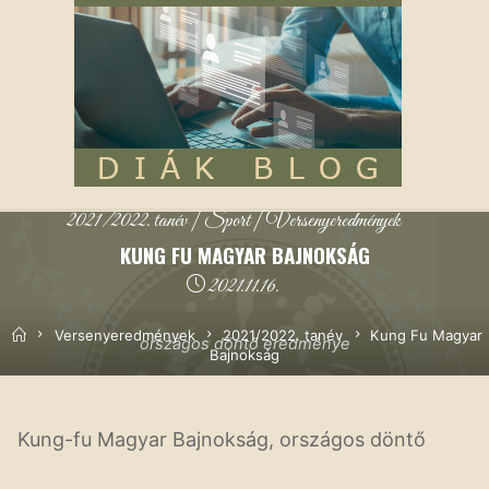
2021/2022. tanév
|
Sport
|
Versenyeredmények
KUNG FU MAGYAR BAJNOKSÁG
2021.11.16.
Kezdőoldal
Versenyeredmények
2021/2022. tanév
Kung Fu Magyar
országos döntő eredménye
Bajnokság
Kung-fu Magyar Bajnokság, országos döntő