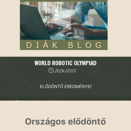
2025/2026. tanév
|
Robotika szakkör
|
Tanulmányi
|
Versenyeredmények
WORLD ROBOTIC OLYMPIAD
2026.07.03.
ELŐDÖNTŐ EREDMÉNYEI
Kezdőoldal
2025/2026. tanév
WORLD ROBOTIC OLYMPIAD
Országos elődöntő