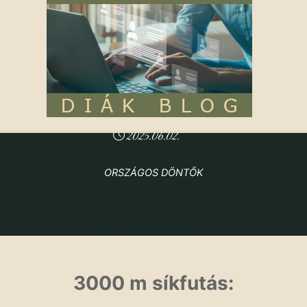
2024/2025. tanév
|
Sport
|
Versenyeredmények
DIÁKOLIMPIA, ORSZÁGOS DÖNTŐK
2025.06.02.
ORSZÁGOS DÖNTŐK
Kezdőoldal
2024/2025. tanév
Diákolimpia, országos döntők
3000 m síkfutás: