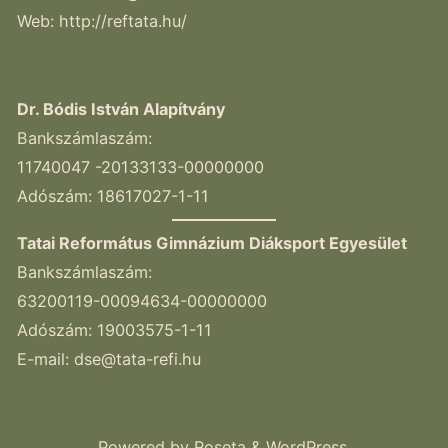
Web: http://reftata.hu/
Dr. Bódis István Alapítvány
Bankszámlaszám:
11740047 -20133133-00000000
Adószám: 18617027-1-11
Tatai Református Gimnázium Diáksport Egyesület
Bankszámlaszám:
63200119-00094634-00000000
Adószám: 19003575-1-11
E-mail:
dse@tata-refi.hu
Powered by
Roseta
&
WordPress
.