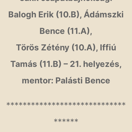
Balogh Erik (10.B), Ádámszki
Bence (11.A),
Törös Zétény (10.A), Iffiú
Tamás (11.B) – 21. helyezés,
mentor: Palásti Bence
*****************************
******