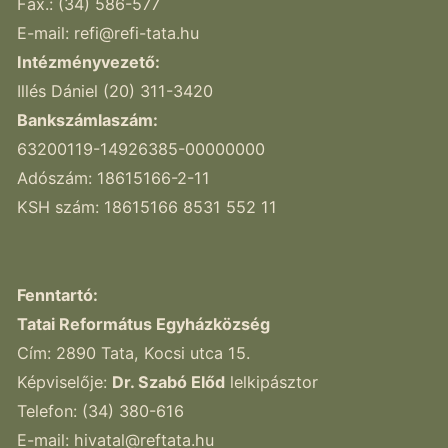
Fax.: (34) 586-577
E-mail:
refi@refi-tata.hu
Intézményvezető:
Illés Dániel (20) 311-3420
Bankszámlaszám:
63200119-14926385-00000000
Adószám: 18615166-2-11
KSH szám: 18615166 8531 552 11
Fenntartó:
Tatai Református Egyházközség
Cím: 2890 Tata, Kocsi utca 15.
Képviselője:
Dr. Szabó Előd
lelkipásztor
Telefon: (34) 380-616
E-mail:
hivatal@reftata.hu