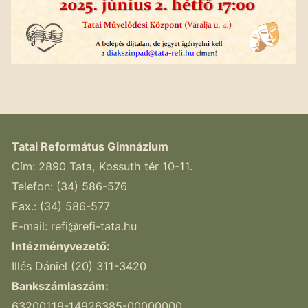
Tatai Református Gimnázium
Cím: 2890 Tata, Kossuth tér 10-11.
Telefon: (34) 586-576
Fax.: (34) 586-577
E-mail:
refi@refi-tata.hu
Intézményvezető:
Illés Dániel (20) 311-3420
Bankszámlaszám:
63200119-14926385-00000000