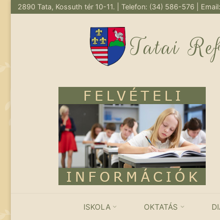
2890 Tata, Kossuth tér 10-11. | Telefon: (34) 586-576 | Email
Skip
to
Tatai Re
content
ISKOLA
OKTATÁS
D