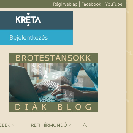
Régi weblap
|
Facebook
|
YouTube
KERESÉS
EBEK
REFI HÍRMONDÓ