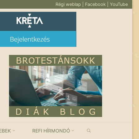
Régi weblap
|
Facebook
|
YouTube
KERESÉS
EBEK
REFI HÍRMONDÓ