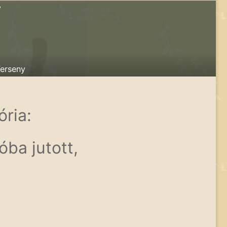
Y
Verseny
ória:
ba jutott,