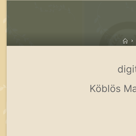
Ke
digi
Köblös Ma