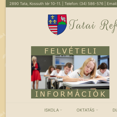
2890 Tata, Kossuth tér 10-11. | Telefon: (34) 586-576 | Email
Skip
to
Tatai Re
content
ISKOLA
OKTATÁS
D