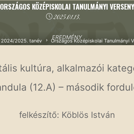
ORSZÁGOS KÖZÉPISKOLAI TANULMÁNYI VERSEN
2025.01.13.
EREDMÉNY
zdőoldal
2024/2025. tanév
Országos Középiskolai Tanulmányi 
tális kultúra, alkalmazói kateg
ndula (12.A) – második forduló
felkészítő: Köblös István