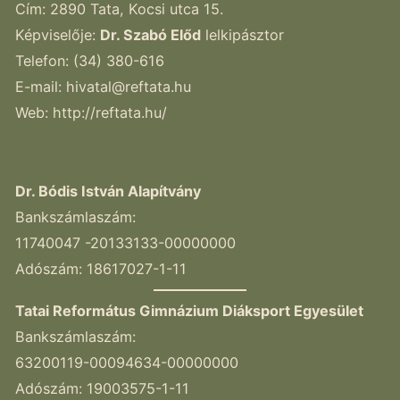
Cím: 2890 Tata, Kocsi utca 15.
Képviselője:
Dr. Szabó Előd
lelkipásztor
Telefon: (34) 380-616
E-mail:
hivatal@reftata.hu
Web: http://reftata.hu/
Dr. Bódis István Alapítvány
Bankszámlaszám:
11740047 -20133133-00000000
Adószám: 18617027-1-11
Tatai Református Gimnázium Diáksport Egyesület
Bankszámlaszám:
63200119-00094634-00000000
Adószám: 19003575-1-11