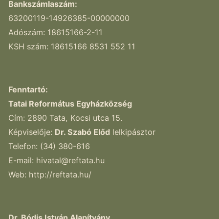
Bankszámlaszám:
63200119-14926385-00000000
Adószám: 18615166-2-11
KSH szám: 18615166 8531 552 11
Fenntartó:
Tatai Református Egyházközség
Cím: 2890 Tata, Kocsi utca 15.
Képviselője:
Dr. Szabó Előd
lelkipásztor
Telefon: (34) 380-616
E-mail:
hivatal@reftata.hu
Web: http://reftata.hu/
Dr. Bódis István Alapítvány