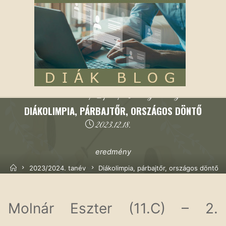
2023/2024. tanév
|
Sport
|
Versenyeredmények
DIÁKOLIMPIA, PÁRBAJTŐR, ORSZÁGOS DÖNTŐ
2023.12.18.
eredmény
Kezdőoldal
2023/2024. tanév
Diákolimpia, párbajtőr, országos döntő
Molnár Eszter (11.C) – 2.