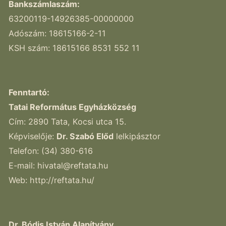
Bankszámlaszám:
63200119-14926385-00000000
Adószám: 18615166-2-11
KSH szám: 18615166 8531 552 11
Fenntartó:
Tatai Református Egyházközség
Cím: 2890 Tata, Kocsi utca 15.
Képviselője:
Dr. Szabó Előd
lelkipásztor
Telefon: (34) 380-616
E-mail:
hivatal@reftata.hu
Web: http://reftata.hu/
Dr. Bódis István Alapítvány