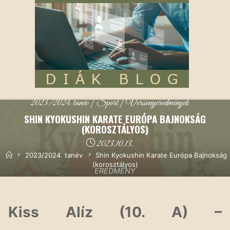
2023/2024. tanév
|
Sport
|
Versenyeredmények
SHIN KYOKUSHIN KARATE EURÓPA BAJNOKSÁG
(KOROSZTÁLYOS)
2023.10.13.
Kezdőoldal
2023/2024. tanév
Shin Kyokushin Karate Európa Bajnokság
(korosztályos)
EREDMÉNY
Kiss Alíz (10. A) –