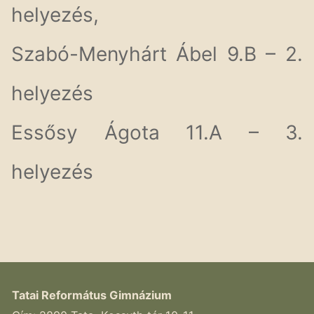
helyezés,
Szabó-Menyhárt Ábel 9.B – 2.
helyezés
Essősy Ágota 11.A – 3.
helyezés
Tatai Református Gimnázium