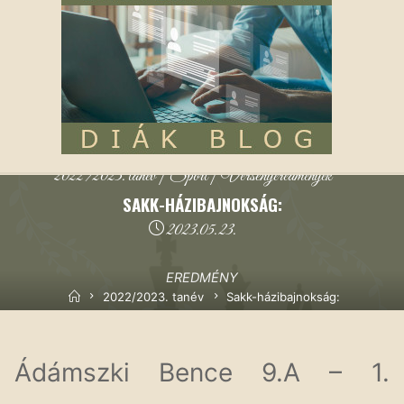
2022/2023. tanév
|
Sport
|
Versenyeredmények
SAKK-HÁZIBAJNOKSÁG:
2023.05.23.
EREDMÉNY
Kezdőoldal
2022/2023. tanév
Sakk-házibajnokság:
Ádámszki Bence 9.A – 1.