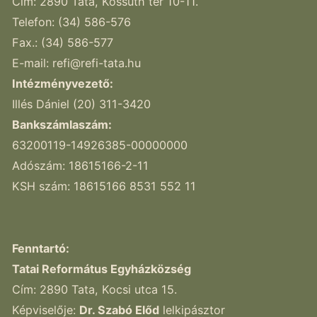
Cím: 2890 Tata, Kossuth tér 10-11.
Telefon: (34) 586-576
Fax.: (34) 586-577
E-mail:
refi@refi-tata.hu
Intézményvezető:
Illés Dániel (20) 311-3420
Bankszámlaszám:
63200119-14926385-00000000
Adószám: 18615166-2-11
KSH szám: 18615166 8531 552 11
Fenntartó:
Tatai Református Egyházközség
Cím: 2890 Tata, Kocsi utca 15.
Képviselője:
Dr. Szabó Előd
lelkipásztor