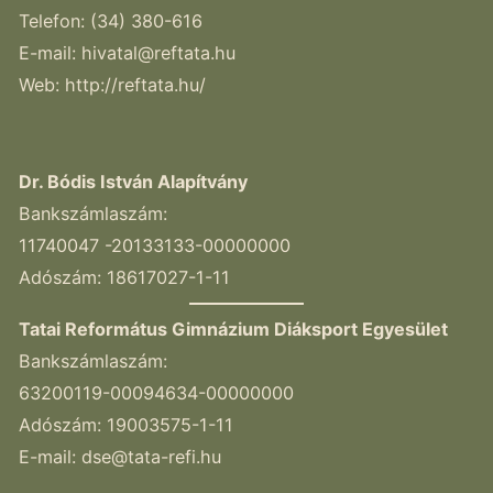
Telefon: (34) 380-616
E-mail:
hivatal@reftata.hu
Web: http://reftata.hu/
Dr. Bódis István Alapítvány
Bankszámlaszám:
11740047 -20133133-00000000
Adószám: 18617027-1-11
Tatai Református Gimnázium Diáksport Egyesület
Bankszámlaszám:
63200119-00094634-00000000
Adószám: 19003575-1-11
E-mail:
dse@tata-refi.hu