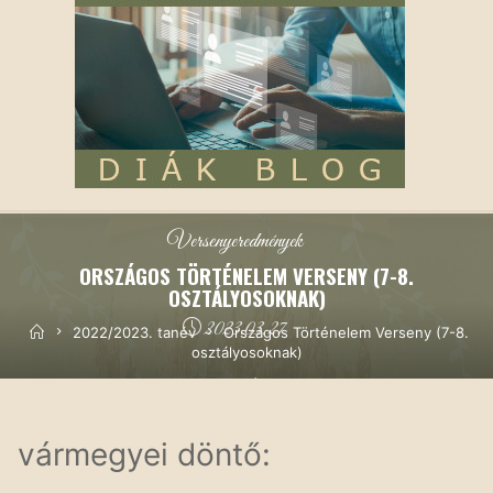
2022/2023. tanév
|
Tanulmányi
|
Versenyeredmények
ORSZÁGOS TÖRTÉNELEM VERSENY (7-8.
OSZTÁLYOSOKNAK)
2023.03.27.
Kezdőoldal
2022/2023. tanév
Országos Történelem Verseny (7-8.
osztályosoknak)
EREDMÉNYEK
vármegyei döntő: