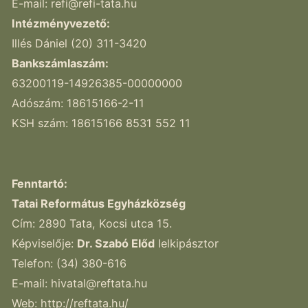
E-mail:
refi@refi-tata.hu
Intézményvezető:
Illés Dániel (20) 311-3420
Bankszámlaszám:
63200119-14926385-00000000
Adószám: 18615166-2-11
KSH szám: 18615166 8531 552 11
Fenntartó:
Tatai Református Egyházközség
Cím: 2890 Tata, Kocsi utca 15.
Képviselője:
Dr. Szabó Előd
lelkipásztor
Telefon: (34) 380-616
E-mail:
hivatal@reftata.hu
Web: http://reftata.hu/