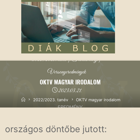
2022/2023. tanév
|
Tanulmányi
|
Versenyeredmények
OKTV MAGYAR IRODALOM
2023.03.21.
Kezdőoldal
2022/2023. tanév
OKTV magyar irodalom
EREDMÉNY
országos döntőbe jutott: