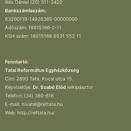
Illés Dániel (20) 311-3420
Bankszámlaszám:
63200119-14926385-00000000
Adószám: 18615166-2-11
KSH szám: 18615166 8531 552 11
Fenntartó:
Tatai Református Egyházközség
Cím: 2890 Tata, Kocsi utca 15.
Képviselője:
Dr. Szabó Előd
lelkipásztor
Telefon: (34) 380-616
E-mail:
hivatal@reftata.hu
Web: http://reftata.hu/