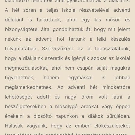
különböző feladatok által gyakorolhatták a diákjaink.
A hét során a teljes iskola részvételével adventi
délutánt is tartottunk, ahol egy kis műsor és
bizonyságtétel által gondolhattuk át, hogy mit jelent
nekünk az advent, hol tartunk a lelki készülés
folyamatában. Szervezőként az a tapasztalatunk,
hogy a diákjaink szeretik és igénylik azokat az iskolai
megmozdulásokat, ahol nem csupán saját magukra
figyelhetnek, hanem egymással is jobban
megismerkedhetnek. Az adventi hét mindkettőre
lehetőséget adott és nagy öröm volt látni a
beszélgetésekben a mosolygó arcokat vagy éppen
énekelni a dicsőítő napunkon a diákok sűrűjében.
Hálásak vagyunk, hogy az emberi előkészületeket