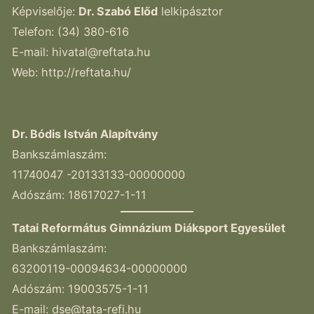
Képviselője:
Dr. Szabó Előd
lelkipásztor
Telefon: (34) 380-616
E-mail:
hivatal@reftata.hu
Web: http://reftata.hu/
Dr. Bódis István Alapítvány
Bankszámlaszám:
11740047 -20133133-00000000
Adószám: 18617027-1-11
Tatai Református Gimnázium Diáksport Egyesület
Bankszámlaszám:
63200119-00094634-00000000
Adószám: 19003575-1-11
E-mail:
dse@tata-refi.hu