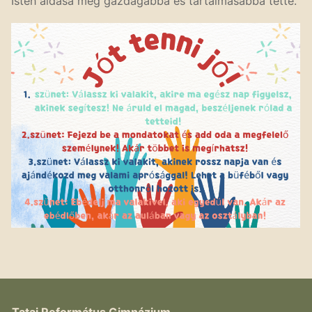
Isten áldása még gazdagabbá és tartalmasabbá tette.
Tatai Református Gimnázium