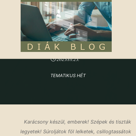
2022/2023. tanév
|
Hitélet
ADVENTI HÉT
2023.01.23.
TEMATIKUS HÉT
Kezdőoldal
2022/2023. tanév
Adventi hét
Karácsony készül, emberek! Szépek és tiszták
legyetek! Súroljátok föl lelketek, csillogtassátok